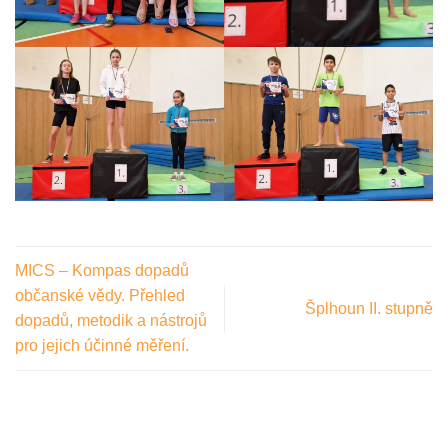
MICS – Kompas dopadů
občanské vědy. Přehled
Šplhoun II. stupně
dopadů, metodik a nástrojů
pro jejich účinné měření.