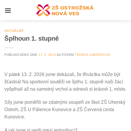
Přeskočit
na
obsah
AKTUÁLNĚ
Šplhoun 1. stupně
PUBLIKOVÁNO DNE
17. 2. 2026
AUTOREM
TEREZA JABŮRKOVÁ
V pátek 13. 2. 2026 jsme dokázali, že třináctka může být
šťastná! Na sportovní soutěži ve šplhu 1. stupně naši žáci
vyšplhali až na samotný vrchol a odnesli si krásné 1. místo.
Síly jsme poměřili se zdatnými soupeři ze škol ZŠ Uherský
Ostroh, ZŠ U Pálenice Kunovice a ZŠ Červená cesta
Kunovice.
A jak jsme si vedli mezi jednotlivci?