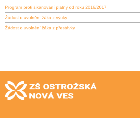
Program proti šikanování platný od roku 2016/2017
Žádost o uvolnění žáka z výuky
Žádost o uvolnění žáka z přestávky