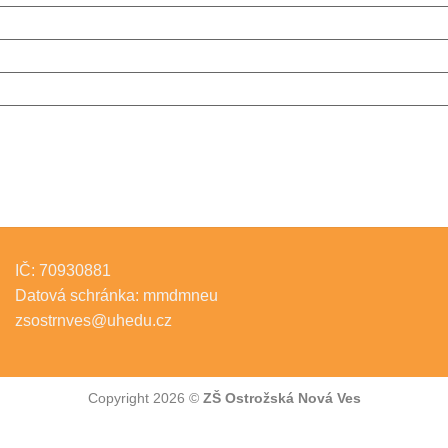
IČ: 70930881
Datová schránka: mmdmneu
zsostrnves@uhedu.cz
Copyright 2026 ©
ZŠ Ostrožská Nová Ves