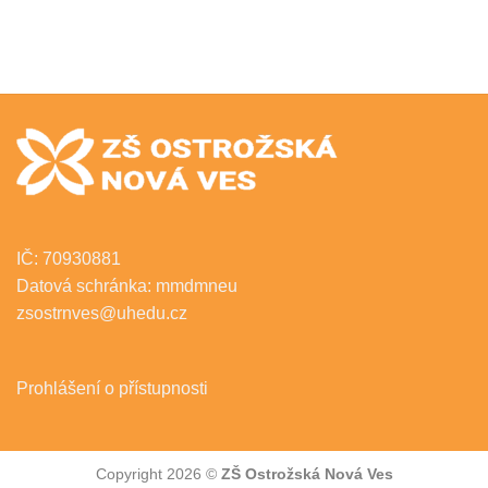
IČ: 70930881
Datová schránka: mmdmneu
zsostrnves@uhedu.cz
Prohlášení o přístupnosti
Copyright 2026 ©
ZŠ Ostrožská Nová Ves