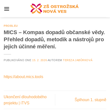
Přeskočit
na
obsah
PROBLEU
MICS – Kompas dopadů občanské vědy.
Přehled dopadů, metodik a nástrojů pro
jejich účinné měření.
PUBLIKOVÁNO DNE
15. 2. 2026
AUTOREM
TEREZA JABŮRKOVÁ
https://about.mics.tools
Ukončení dlouhodobého
Šplhoun 1. stupně
projektu | iTVS