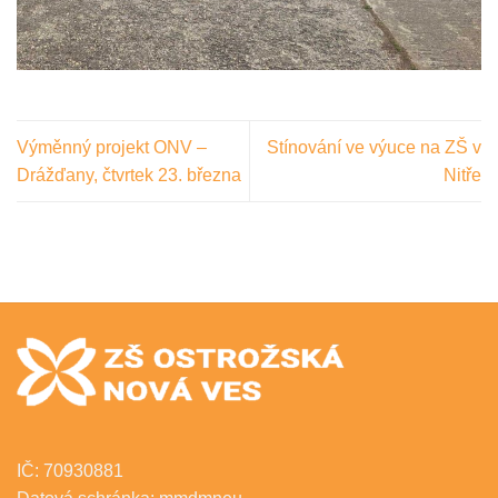
Výměnný projekt ONV –
Stínování ve výuce na ZŠ v
Drážďany, čtvrtek 23. března
Nitře
IČ: 70930881