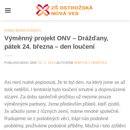
Přeskočit
na
obsah
FOND BUDOUCNOSTI
Výměnný projekt ONV – Drážďany,
pátek 24. března – den loučení
PUBLIKOVÁNO DNE
26. 3. 2023
AUTOREM
MARTIN CHRÁSTEK
Asi není nutné popisovat, že to byl den, na který jsme se až
tolik netěšili. I tentokrát bylo loučení smutné a doprovázené
slzami. Za dobu společně prožitou už nejsme pouze
výměnnými partnery. Jsme především přáteli, kteří zjistili,
že ačkoliv jsme z různých zemí, máme mnohé společné.
Radujeme se z podobných věcí, trápí nás podobné
problémy, prožíváme podobné příběhy. Možná i toto zjištění