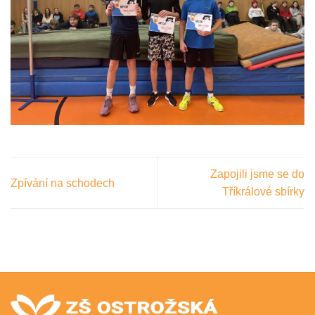
Zapojili jsme se do
Zpívání na schodech
Tříkrálové sbírky