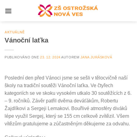
Přeskočit
na
obsah
AKTUÁLNĚ
Vánoční laťka
PUBLIKOVÁNO DNE
23. 12. 2024
AUTOREM
JANA JURÁSKOVÁ
Poslední den před Vánoci jsme se sešli v tělocvičně naší
školy na tradiční soutěži Vánoční laťka. Ve čtyřech
kategoriích se ve skoku vysokém utkalo 30 soutěžících z 6.
– 9. ročníků. Závěr patřil dvěma deváťákům, Robertu
Žajdlíkovi a Sergeji Lemakovi. Bouřlivé atmosféry diváků
lépe využil Sergej, který se 155 cm celkově zvítězil. Všem
vítězům gratulujeme a zúčastněným děkujeme za odvahu.