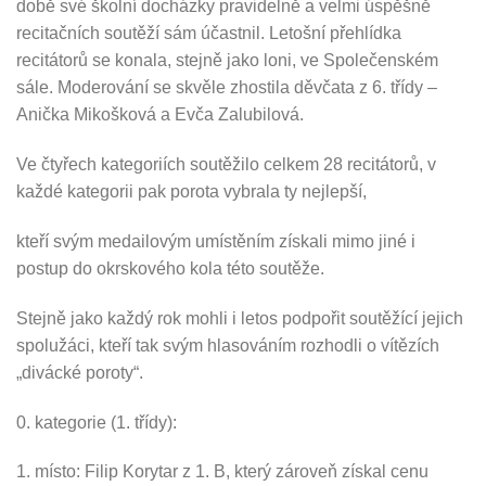
době své školní docházky pravidelně a velmi úspěšně
recitačních soutěží sám účastnil. Letošní přehlídka
recitátorů se konala, stejně jako loni, ve Společenském
sále. Moderování se skvěle zhostila děvčata z 6. třídy –
Anička Mikošková a Evča Zalubilová.
Ve čtyřech kategoriích soutěžilo celkem 28 recitátorů, v
každé kategorii pak porota vybrala ty nejlepší,
kteří svým medailovým umístěním získali mimo jiné i
postup do okrskového kola této soutěže.
Stejně jako každý rok mohli i letos podpořit soutěžící jejich
spolužáci, kteří tak svým hlasováním rozhodli o vítězích
„divácké poroty“.
0. kategorie (1. třídy):
1. místo: Filip Korytar z 1. B, který zároveň získal cenu