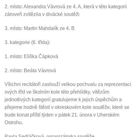
2. místo: Alexandra Vávrová ze 4. A, která v této kategorii
zároveň zvítězila v divácké soutěži
3. místo: Martin Mahdalík ze 4. B
3. kategorie (6. třída):
1. místo: Eliška Čápková
2. místo: Beáta Vávrová
Všichni recitátoři zaslouží velkou pochvalu za reprezentaci
svých tříd ve školním kole této přehlídky, vítězům
jednotlivých kategorií gratulujeme k jejich úspěchům a
přejeme hodně štěstí v okreskovém kole soutěže, které se
bude konat příští týden v pátek 21. února v Uherském
Ostrohu.
Pavla Sedláčková, organizátorka soutěže