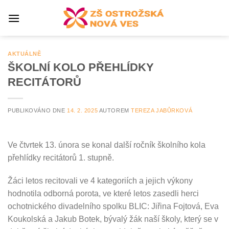
Přeskočit
na
obsah
AKTUÁLNĚ
ŠKOLNÍ KOLO PŘEHLÍDKY
RECITÁTORŮ
PUBLIKOVÁNO DNE
14. 2. 2025
AUTOREM
TEREZA JABŮRKOVÁ
Ve čtvrtek 13. února se konal další ročník školního kola
přehlídky recitátorů 1. stupně.
Žáci letos recitovali ve 4 kategoriích a jejich výkony
hodnotila odborná porota, ve které letos zasedli herci
ochotnického divadelního spolku BLIC: Jiřina Fojtová, Eva
Koukolská a Jakub Botek, bývalý žák naší školy, který se v