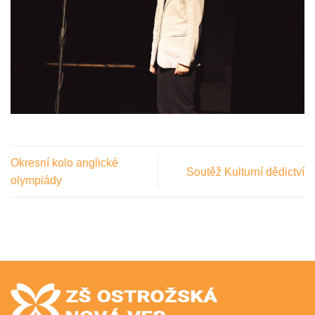
Okresní kolo anglické
Soutěž Kulturní dědictví
olympiády