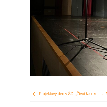
Projektový den v ŠD: „Život řasokoulí a ž