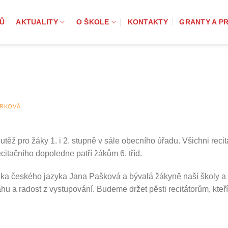
Ů
AKTUALITY
O ŠKOLE
KONTAKTY
GRANTY A P
ŮRKOVÁ
outěž pro žáky 1. i 2. stupně v sále obecního úřadu. Všichni rec
itačního dopoledne patří žákům 6. tříd.
elka českého jazyka Jana Pašková a bývalá žákyně naší školy a
u a radost z vystupování. Budeme držet pěsti recitátorům, kteří