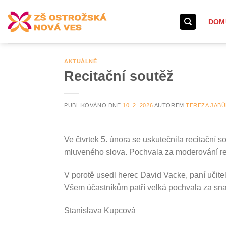
Přeskočit
na
DOM
obsah
AKTUÁLNĚ
Recitační soutěž
PUBLIKOVÁNO DNE
10. 2. 2026
AUTOREM
TEREZA JAB
Ve čtvrtek 5. února se uskutečnila recitační s
mluveného slova. Pochvala za moderování rec
V porotě usedl herec David Vacke, paní učit
Všem účastníkům patří velká pochvala za snah
Stanislava Kupcová