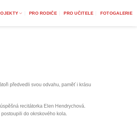
ROJEKTY
PRO RODIČE
PRO UČITELE
FOTOGALERIE
itátoři předvedli svou odvahu, paměť i krásu
 úspěšná recitátorka Elen Hendrychová.
 postoupili do okrskového kola.