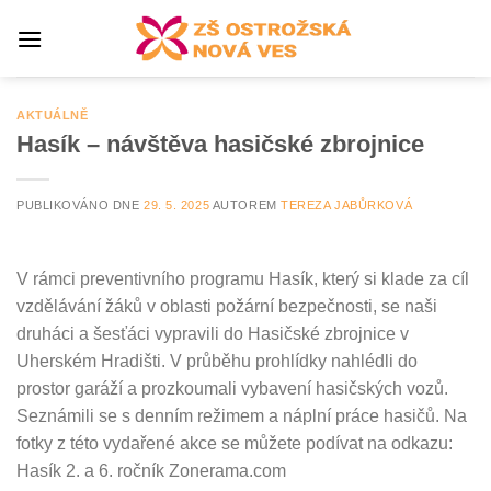
Přeskočit
na
obsah
AKTUÁLNĚ
Hasík – návštěva hasičské zbrojnice
PUBLIKOVÁNO DNE
29. 5. 2025
AUTOREM
TEREZA JABŮRKOVÁ
V rámci preventivního programu Hasík, který si klade za cíl
vzdělávání žáků v oblasti požární bezpečnosti, se naši
druháci a šesťáci vypravili do Hasičské zbrojnice v
Uherském Hradišti. V průběhu prohlídky nahlédli do
prostor garáží a prozkoumali vybavení hasičských vozů.
Seznámili se s denním režimem a náplní práce hasičů. Na
fotky z této vydařené akce se můžete podívat na odkazu:
Hasík 2. a 6. ročník Zonerama.com