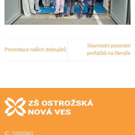
Slavnostní pasování
Prezentace našich debrujárů
prvňáčků na čtenáře
IČ: 70930881