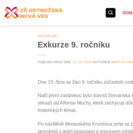
Přeskočit
na
DOM
obsah
AKTUÁLNĚ
Exkurze 9. ročníku
PUBLIKOVÁNO DNE
15. 10. 2024
AUTOREM
MARTIN CH
Dne 15. října se žáci 9. ročníku zúčastnili v
Naší první zastávkou byla slavná Slovanská 
obrazů od Alfonse Muchy, které zachycují důl
historických témat.
Po návštěvě Moravského Krumlova jsme se pře
seznámili s jejím provozem a procesem výrob