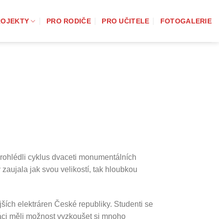
ROJEKTY
PRO RODIČE
PRO UČITELE
FOTOGALERIE
prohlédli cyklus dvaceti monumentálních
zaujala jak svou velikostí, tak hloubkou
ích elektráren České republiky. Studenti se
žáci měli možnost vyzkoušet si mnoho