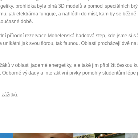
rgetiky, prohlídka byla plná 3D modelů a pomocí speciálních brýlí
mu, jak elektrárna funguje, a nahlédli do míst, kam by se běžně 
 současné době.
ní přírodní rezervace Mohelenská hadcová step, kde jsme si s 
 unikátní jak svou flórou, tak faunou. Oblastí procházejí dvě n
áků v oblasti jaderné energetiky, ale také jim přiblížit českou ku
dborné výklady a interaktivní prvky pomohly studentům lépe poc
 zážitků.