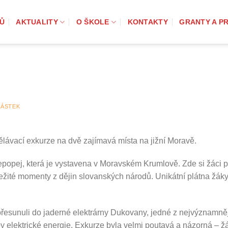
Ů
AKTUALITY
O ŠKOLE
KONTAKTY
GRANTY A P
RÁSTEK
zdělávací exkurze na dvě zajímavá místa na jižní Moravě.
epopej, která je vystavena v Moravském Krumlově. Zde si žáci 
ežité momenty z dějin slovanských národů. Unikátní plátna žáky 
sunuli do jaderné elektrárny Dukovany, jedné z nejvýznamnějš
y elektrické energie. Exkurze byla velmi poutavá a názorná – 