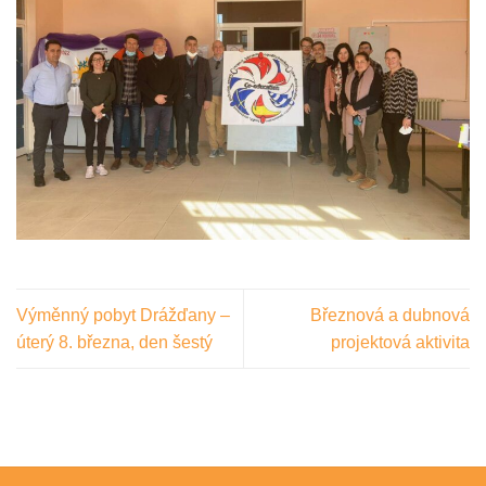
Výměnný pobyt Drážďany –
Březnová a dubnová
úterý 8. března, den šestý
projektová aktivita