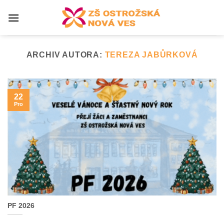
Přeskočit
na
obsah
ARCHIV AUTORA:
TEREZA JABŮRKOVÁ
22
Pro
PF 2026