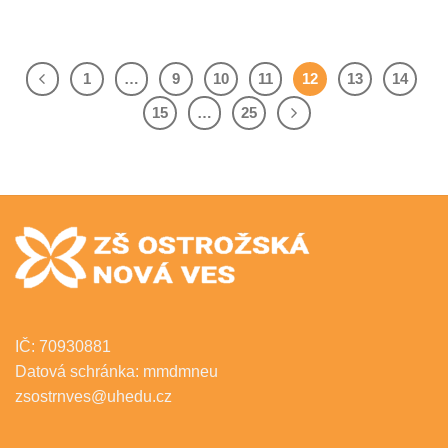
1
…
9
10
11
12
13
14
15
…
25
IČ: 70930881
Datová schránka: mmdmneu
zsostrnves@uhedu.cz