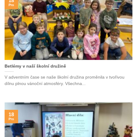
18
Pro
Betlémy v naší školní družině
V adventním čase se naše školní družina proměnila v tvořivou
dílnu plnou vánoční atmosféry. Všechna...
18
Pro