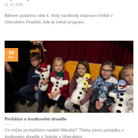
11. 12. 2025
Během podzimu obě 4. třídy navštívily dopravní hřiště v
Uherském Hradišti, kde je čekal program...
09
Pro
Prvňáčci v loutkovém divadle
Co může prvňáčkům nadělit Mikuláš? Třeba zimní pohádku v
loutkovém divadle v Sokole v Uherském...