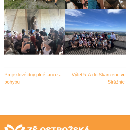
Projektové dny plné tance a
Výlet 5. A do Skanzenu ve
pohybu
Strážnici