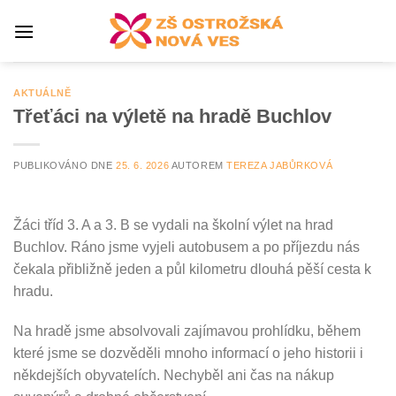
Přeskočit
na
obsah
AKTUÁLNĚ
Třeťáci na výletě na hradě Buchlov
PUBLIKOVÁNO DNE
25. 6. 2026
AUTOREM
TEREZA JABŮRKOVÁ
Žáci tříd 3. A a 3. B se vydali na školní výlet na hrad
Buchlov. Ráno jsme vyjeli autobusem a po příjezdu nás
čekala přibližně jeden a půl kilometru dlouhá pěší cesta k
hradu.
Na hradě jsme absolvovali zajímavou prohlídku, během
které jsme se dozvěděli mnoho informací o jeho historii i
někdejších obyvatelích. Nechyběl ani čas na nákup