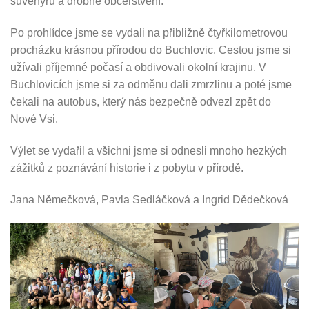
suvenýrů a drobné občerstvení.
Po prohlídce jsme se vydali na přibližně čtyřkilometrovou
procházku krásnou přírodou do Buchlovic. Cestou jsme si
užívali příjemné počasí a obdivovali okolní krajinu. V
Buchlovicích jsme si za odměnu dali zmrzlinu a poté jsme
čekali na autobus, který nás bezpečně odvezl zpět do
Nové Vsi.
Výlet se vydařil a všichni jsme si odnesli mnoho hezkých
zážitků z poznávání historie i z pobytu v přírodě.
Jana Němečková, Pavla Sedláčková a Ingrid Dědečková